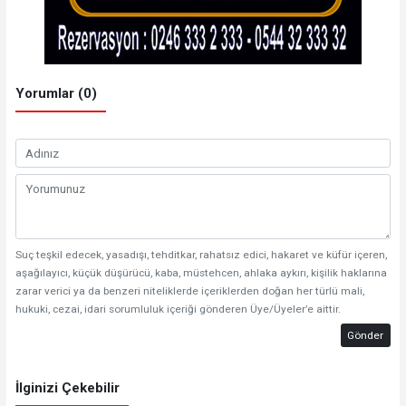
Yorumlar (0)
Suç teşkil edecek, yasadışı, tehditkar, rahatsız edici, hakaret ve küfür içeren,
aşağılayıcı, küçük düşürücü, kaba, müstehcen, ahlaka aykırı, kişilik haklarına
zarar verici ya da benzeri niteliklerde içeriklerden doğan her türlü mali,
hukuki, cezai, idari sorumluluk içeriği gönderen Üye/Üyeler’e aittir.
Gönder
İlginizi Çekebilir