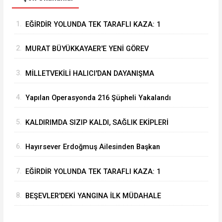
1.
EĞİRDİR YOLUNDA TEK TARAFLI KAZA: 1
YARALI
2.
MURAT BÜYÜKKAYAER'E YENİ GÖREV
3.
MİLLETVEKİLİ HALICI'DAN DAYANIŞMA
KAMPANYASINA BİR MAAŞLIK DESTEK
4.
Yapılan Operasyonda 216 Şüpheli Yakalandı
5.
KALDIRIMDA SIZIP KALDI, SAĞLIK EKİPLERİ
UYANDIRDI: İLK İSTEĞİ AĞRI KESİCİ OLDU
6.
Hayırsever Erdoğmuş Ailesinden Başkan
Mustafa Özer’e Ziyaret: “Eğirdir’e Hayran
7.
EĞİRDİR YOLUNDA TEK TARAFLI KAZA: 1
Kaldık”
YARALI
8.
BEŞEVLER'DEKİ YANGINA İLK MÜDAHALE
EĞİRDİR BELEDİYESİ İTFAİYESİNDEN