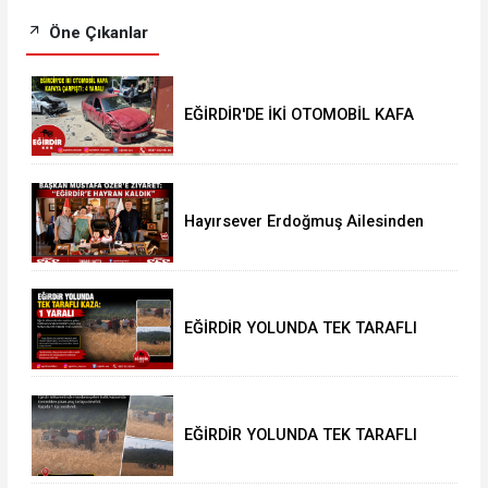
Öne Çıkanlar
EĞİRDİR'DE İKİ OTOMOBİL KAFA
KAFAYA ÇARPIŞTI: 4 YARALI
Hayırsever Erdoğmuş Ailesinden
Başkan Mustafa Özer’e Ziyaret:
“Eğirdir’e Hayran Kaldık”
EĞİRDİR YOLUNDA TEK TARAFLI
KAZA: 1 YARALI
EĞİRDİR YOLUNDA TEK TARAFLI
KAZA: 1 YARALI