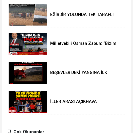
EĞİRDİR YOLUNDA TEK TARAFLI
KAZA: 1 YARALI
Milletvekili Osman Zabun: “Bizim
için şahsi öncelikler değil
Isparta’nın öncelikleri önemli
BEŞEVLER'DEKİ YANGINA İLK
MÜDAHALE EĞİRDİR BELEDİYESİ
İTFAİYESİNDEN
İLLER ARASI AÇIKHAVA
TAEKWONDO ŞAMPİYONASI
EĞİRDİR’DE SONA ERDİ
Çok Okunanlar