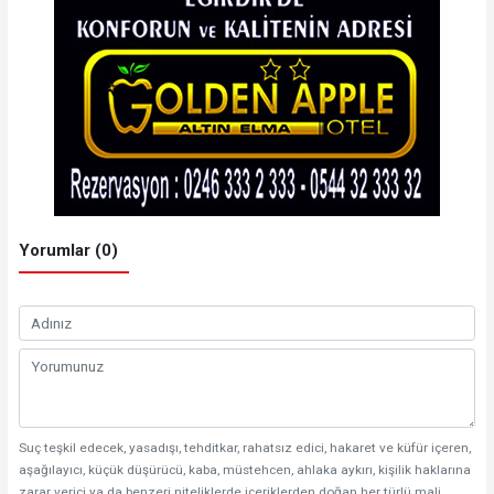
Yorumlar (0)
Suç teşkil edecek, yasadışı, tehditkar, rahatsız edici, hakaret ve küfür içeren,
aşağılayıcı, küçük düşürücü, kaba, müstehcen, ahlaka aykırı, kişilik haklarına
zarar verici ya da benzeri niteliklerde içeriklerden doğan her türlü mali,