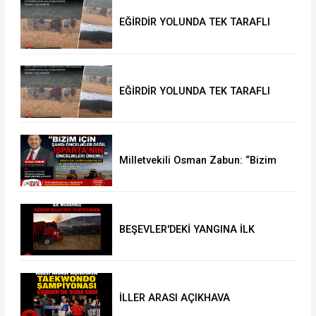
EĞİRDİR YOLUNDA TEK TARAFLI
KAZA: 1 YARALI
EĞİRDİR YOLUNDA TEK TARAFLI
KAZA: 1 YARALI
Milletvekili Osman Zabun: “Bizim
için şahsi öncelikler değil
Isparta’nın öncelikleri önemli
BEŞEVLER'DEKİ YANGINA İLK
MÜDAHALE EĞİRDİR BELEDİYESİ
İTFAİYESİNDEN
İLLER ARASI AÇIKHAVA
TAEKWONDO ŞAMPİYONASI