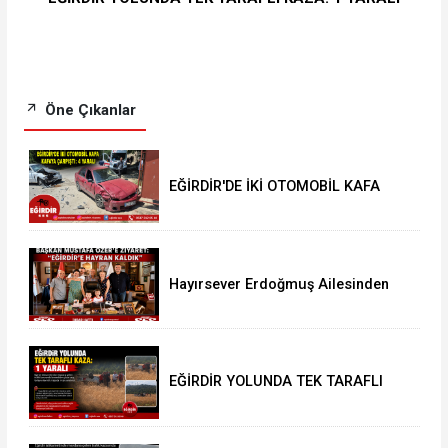
Öne Çıkanlar
EĞİRDİR'DE İKİ OTOMOBİL KAFA
KAFAYA ÇARPIŞTI: 4 YARALI
Hayırsever Erdoğmuş Ailesinden
Başkan Mustafa Özer’e Ziyaret:
“Eğirdir’e Hayran Kaldık”
EĞİRDİR YOLUNDA TEK TARAFLI
KAZA: 1 YARALI