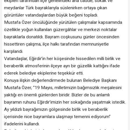
ekipleri tarafından ilçe genelindeki ana cadde, sokak ve
meydanlar Türk bayraklarıyla süslenirken ortaya çıkan
görüntüler vatandaşlardan büyük beğeni topladı.
Mustafa Özer öncülüğünde yürütülen çalışmalar kapsamında
özellikle yoğun kullanılan güzergâhlar ve merkezi noktalar
bayraklarla donatıldı. Bayram coşkusunu günler öncesinden
hissettiren çalışma, ilçe halkı tarafından memnuniyetle
karşılandı.
Vatandaşlar, Eğirdir’in her köşesinde hissedilen milli birlik ve
beraberlik atmosferinin ilçeye ayrı bir güzellik kattığını ifade
ederek belediye ekiplerine teşekkür etti.
Konuya ilişkin değerlendirmede bulunan Belediye Başkanı
Mustafa Özer, “19 Mayıs, milletimizin bağımsızlık meşalesini
yaktığı en önemli günlerden biridir. Bizler de bu anlamlı
bayramın ruhunu Eğirdir’imizin her sokağında yaşatmak istedik.
Ay yıldızlı bayrağımızın gölgesinde birlik ve beraberlik
içerisinde nice bayramlara ulaşmayı temenni ediyorum”
ifadelerini kullandı.