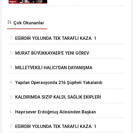
EĞİRDİR’DE SONA ERDİ
Çok Okunanlar
1.
EĞİRDİR YOLUNDA TEK TARAFLI KAZA: 1
YARALI
2.
MURAT BÜYÜKKAYAER'E YENİ GÖREV
3.
MİLLETVEKİLİ HALICI'DAN DAYANIŞMA
KAMPANYASINA BİR MAAŞLIK DESTEK
4.
Yapılan Operasyonda 216 Şüpheli Yakalandı
5.
KALDIRIMDA SIZIP KALDI, SAĞLIK EKİPLERİ
UYANDIRDI: İLK İSTEĞİ AĞRI KESİCİ OLDU
6.
Hayırsever Erdoğmuş Ailesinden Başkan
Mustafa Özer’e Ziyaret: “Eğirdir’e Hayran
7.
EĞİRDİR YOLUNDA TEK TARAFLI KAZA: 1
Kaldık”