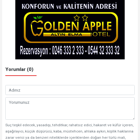
Yorumlar (0)
Suç teşkil edecek, yasadışı, tehditkar, rahatsız edici, hakaret ve küfür içeren,
aşağılayıcı, küçük düşürücü, kaba, müstehcen, ahlaka aykırı, kişilik haklarına
zarar verici ya da benzeri niteliklerde içeriklerden doğan her türlü mali,