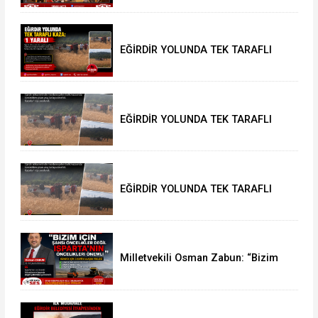
“Eğirdir’e Hayran Kaldık”
EĞİRDİR YOLUNDA TEK TARAFLI
KAZA: 1 YARALI
EĞİRDİR YOLUNDA TEK TARAFLI
KAZA: 1 YARALI
EĞİRDİR YOLUNDA TEK TARAFLI
KAZA: 1 YARALI
Milletvekili Osman Zabun: “Bizim
için şahsi öncelikler değil
Isparta’nın öncelikleri önemli