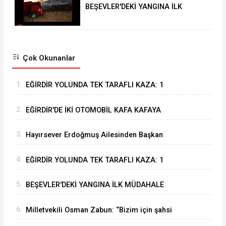
BEŞEVLER'DEKİ YANGINA İLK
MÜDAHALE EĞİRDİR BELEDİYESİ
İTFAİYESİNDEN
Çok Okunanlar
1.
EĞİRDİR YOLUNDA TEK TARAFLI KAZA: 1
YARALI
2.
EĞİRDİR'DE İKİ OTOMOBİL KAFA KAFAYA
ÇARPIŞTI: 4 YARALI
3.
Hayırsever Erdoğmuş Ailesinden Başkan
Mustafa Özer’e Ziyaret: “Eğirdir’e Hayran
4.
EĞİRDİR YOLUNDA TEK TARAFLI KAZA: 1
Kaldık”
YARALI
5.
BEŞEVLER'DEKİ YANGINA İLK MÜDAHALE
EĞİRDİR BELEDİYESİ İTFAİYESİNDEN
6.
Milletvekili Osman Zabun: “Bizim için şahsi
öncelikler değil Isparta’nın öncelikleri önemli