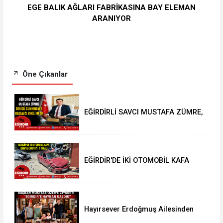
EGE BALIK AĞLARI FABRİKASINA BAY ELEMAN
ARANIYOR
Öne Çıkanlar
EĞİRDİRLİ SAVCI MUSTAFA ZÜMRE,
DENİZLİ CUMHURİYET BAŞSAVCI
VEKİLİ OLDU
EĞİRDİR'DE İKİ OTOMOBİL KAFA
KAFAYA ÇARPIŞTI: 4 YARALI
Hayırsever Erdoğmuş Ailesinden
Başkan Mustafa Özer’e Ziyaret: