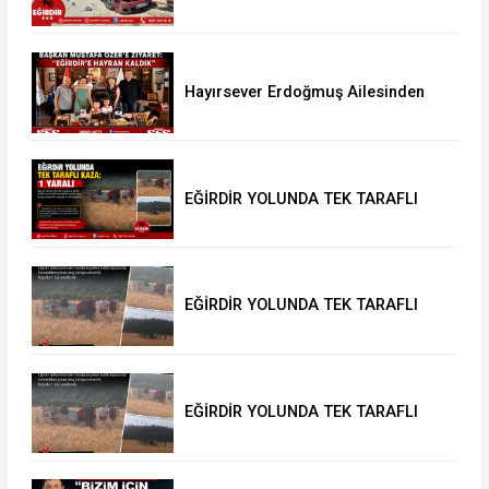
KAFAYA ÇARPIŞTI: 4 YARALI
Hayırsever Erdoğmuş Ailesinden
Başkan Mustafa Özer’e Ziyaret:
“Eğirdir’e Hayran Kaldık”
EĞİRDİR YOLUNDA TEK TARAFLI
KAZA: 1 YARALI
EĞİRDİR YOLUNDA TEK TARAFLI
KAZA: 1 YARALI
EĞİRDİR YOLUNDA TEK TARAFLI
KAZA: 1 YARALI