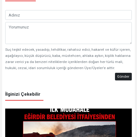
Suç teşkil edecek, yasadışı, tehditkar, rahatsız edici, hakaret ve küfür içeren,
aşağılayıcı, küçük düşürücü, kaba, müstehcen, ahlaka aykırı, kişilik haklarına
zarar verici ya da benzeri niteliklerde içeriklerden doğan her türlü mali,
hukuki, cezai, idari sorumluluk içeriği gönderen Üye/Üyeler’e aittir.
Gönder
İlginizi Çekebilir