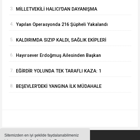
3.
MİLLETVEKİLİ HALICI'DAN DAYANIŞMA
KAMPANYASINA BİR MAAŞLIK DESTEK
4.
Yapılan Operasyonda 216 Şüpheli Yakalandı
5.
KALDIRIMDA SIZIP KALDI, SAĞLIK EKİPLERİ
UYANDIRDI: İLK İSTEĞİ AĞRI KESİCİ OLDU
6.
Hayırsever Erdoğmuş Ailesinden Başkan
Mustafa Özer’e Ziyaret: “Eğirdir’e Hayran
7.
EĞİRDİR YOLUNDA TEK TARAFLI KAZA: 1
Kaldık”
YARALI
8.
BEŞEVLER'DEKİ YANGINA İLK MÜDAHALE
EĞİRDİR BELEDİYESİ İTFAİYESİNDEN
Sitemizden en iyi şekilde faydalanabilmeniz