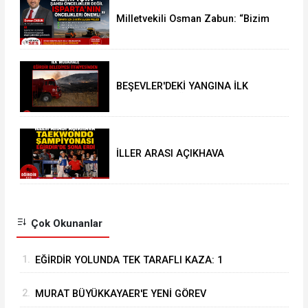
Milletvekili Osman Zabun: “Bizim
için şahsi öncelikler değil
Isparta’nın öncelikleri önemli
BEŞEVLER'DEKİ YANGINA İLK
MÜDAHALE EĞİRDİR BELEDİYESİ
İTFAİYESİNDEN
İLLER ARASI AÇIKHAVA
TAEKWONDO ŞAMPİYONASI
EĞİRDİR’DE SONA ERDİ
Çok Okunanlar
1.
EĞİRDİR YOLUNDA TEK TARAFLI KAZA: 1
YARALI
2.
MURAT BÜYÜKKAYAER'E YENİ GÖREV