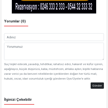
Yorumlar (0)
Suç teşkil edecek, yasadışı, tehditkar, rahatsız edici, hakaret ve küfür içeren,
aşağılayıcı, küçük düşürücü, kaba, müstehcen, ahlaka aykırı, kişilik haklarına
zarar verici ya da benzeri niteliklerde içeriklerden doğan her türlü mali,
hukuki, cezai, idari sorumluluk içeriği gönderen Üye/Üyeler’e aittir.
Gönder
İlginizi Çekebilir