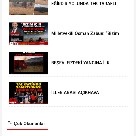
EĞİRDİR YOLUNDA TEK TARAFLI
KAZA: 1 YARALI
Milletvekili Osman Zabun: “Bizim
için şahsi öncelikler değil
Isparta’nın öncelikleri önemli
BEŞEVLER'DEKİ YANGINA İLK
MÜDAHALE EĞİRDİR BELEDİYESİ
İTFAİYESİNDEN
İLLER ARASI AÇIKHAVA
TAEKWONDO ŞAMPİYONASI
EĞİRDİR’DE SONA ERDİ
Çok Okunanlar