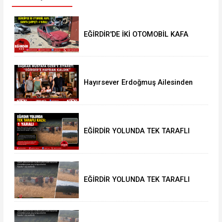
EĞİRDİR'DE İKİ OTOMOBİL KAFA
KAFAYA ÇARPIŞTI: 4 YARALI
Hayırsever Erdoğmuş Ailesinden
Başkan Mustafa Özer’e Ziyaret:
“Eğirdir’e Hayran Kaldık”
EĞİRDİR YOLUNDA TEK TARAFLI
KAZA: 1 YARALI
EĞİRDİR YOLUNDA TEK TARAFLI
KAZA: 1 YARALI