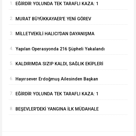
1.
EĞİRDİR YOLUNDA TEK TARAFLI KAZA: 1
YARALI
2.
MURAT BÜYÜKKAYAER'E YENİ GÖREV
3.
MİLLETVEKİLİ HALICI'DAN DAYANIŞMA
KAMPANYASINA BİR MAAŞLIK DESTEK
4.
Yapılan Operasyonda 216 Şüpheli Yakalandı
5.
KALDIRIMDA SIZIP KALDI, SAĞLIK EKİPLERİ
UYANDIRDI: İLK İSTEĞİ AĞRI KESİCİ OLDU
6.
Hayırsever Erdoğmuş Ailesinden Başkan
Mustafa Özer’e Ziyaret: “Eğirdir’e Hayran
7.
EĞİRDİR YOLUNDA TEK TARAFLI KAZA: 1
Kaldık”
YARALI
8.
BEŞEVLER'DEKİ YANGINA İLK MÜDAHALE
EĞİRDİR BELEDİYESİ İTFAİYESİNDEN