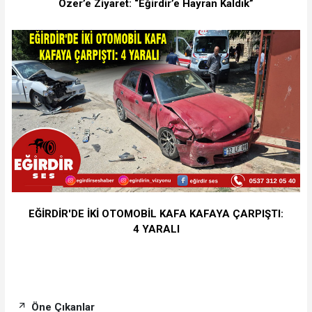
Özer’e Ziyaret: “Eğirdir’e Hayran Kaldık”
EĞİRDİR'DE İKİ OTOMOBİL KAFA KAFAYA ÇARPIŞTI:
4 YARALI
Öne Çıkanlar