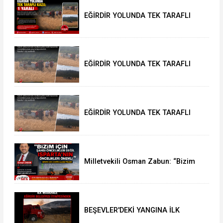
EĞİRDİR YOLUNDA TEK TARAFLI
KAZA: 1 YARALI
EĞİRDİR YOLUNDA TEK TARAFLI
KAZA: 1 YARALI
EĞİRDİR YOLUNDA TEK TARAFLI
KAZA: 1 YARALI
Milletvekili Osman Zabun: “Bizim
için şahsi öncelikler değil
Isparta’nın öncelikleri önemli
BEŞEVLER'DEKİ YANGINA İLK
MÜDAHALE EĞİRDİR BELEDİYESİ