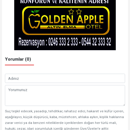
Yorumlar (0)
Suç teşkil edecek, yasadışı, tehditkar, rahatsız edici, hakaret ve küfür içeren,
aşağılayıcı, küçük düşürücü, kaba, müstehcen, ahlaka aykırı, kişilik haklarına
zarar verici ya da benzeri niteliklerde içeriklerden doğan her türlü mali,
hukuki, cezai, idari sorumluluk içeriği gönderen Üye/Üyeler’e aittir.