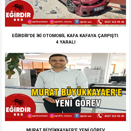
EĞİRDİR'DE İKİ OTOMOBİL KAFA KAFAYA ÇARPIŞTI:
4 YARALI
MURAT BÜYÜKKAYAER'E YENİ GÖREV