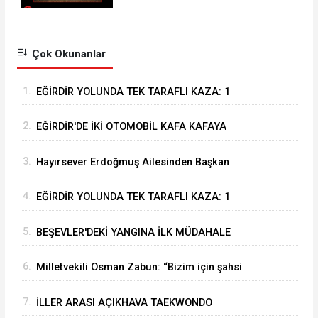
İTFAİYESİNDEN
Çok Okunanlar
1.
EĞİRDİR YOLUNDA TEK TARAFLI KAZA: 1
YARALI
2.
EĞİRDİR'DE İKİ OTOMOBİL KAFA KAFAYA
ÇARPIŞTI: 4 YARALI
3.
Hayırsever Erdoğmuş Ailesinden Başkan
Mustafa Özer’e Ziyaret: “Eğirdir’e Hayran
4.
EĞİRDİR YOLUNDA TEK TARAFLI KAZA: 1
Kaldık”
YARALI
5.
BEŞEVLER'DEKİ YANGINA İLK MÜDAHALE
EĞİRDİR BELEDİYESİ İTFAİYESİNDEN
6.
Milletvekili Osman Zabun: “Bizim için şahsi
öncelikler değil Isparta’nın öncelikleri önemli
7.
İLLER ARASI AÇIKHAVA TAEKWONDO