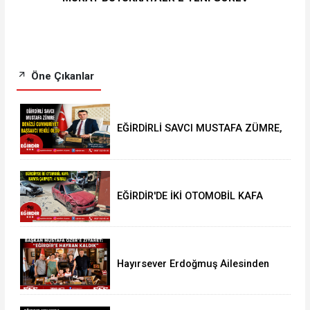
Öne Çıkanlar
EĞİRDİRLİ SAVCI MUSTAFA ZÜMRE,
DENİZLİ CUMHURİYET BAŞSAVCI
VEKİLİ OLDU
EĞİRDİR'DE İKİ OTOMOBİL KAFA
KAFAYA ÇARPIŞTI: 4 YARALI
Hayırsever Erdoğmuş Ailesinden
Başkan Mustafa Özer’e Ziyaret:
“Eğirdir’e Hayran Kaldık”