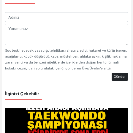
Suç teşkil edecek, yasadışı, tehditkar, rahatsız edici, hakaret ve küfür içeren,
aşağılayıcı, küçük düşürücü, kaba, müstehcen, ahlaka aykırı, kişilik haklarına
zarar verici ya da benzeri niteliklerde içeriklerden doğan her türlü mali,
hukuki, cezai, idari sorumluluk içeriği gönderen Üye/Üyeler’e aittir.
Gönder
İlginizi Çekebilir