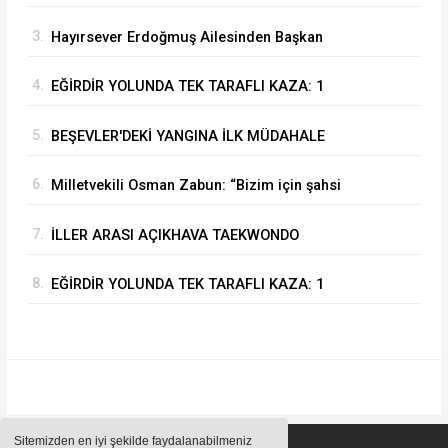
ÇARPIŞTI: 4 YARALI
3.
Hayırsever Erdoğmuş Ailesinden Başkan
Mustafa Özer’e Ziyaret: “Eğirdir’e Hayran
4.
EĞİRDİR YOLUNDA TEK TARAFLI KAZA: 1
Kaldık”
YARALI
5.
BEŞEVLER'DEKİ YANGINA İLK MÜDAHALE
EĞİRDİR BELEDİYESİ İTFAİYESİNDEN
6.
Milletvekili Osman Zabun: “Bizim için şahsi
öncelikler değil Isparta’nın öncelikleri önemli
7.
İLLER ARASI AÇIKHAVA TAEKWONDO
ŞAMPİYONASI EĞİRDİR’DE SONA ERDİ
8.
EĞİRDİR YOLUNDA TEK TARAFLI KAZA: 1
YARALI
Sitemizden en iyi şekilde faydalanabilmeniz