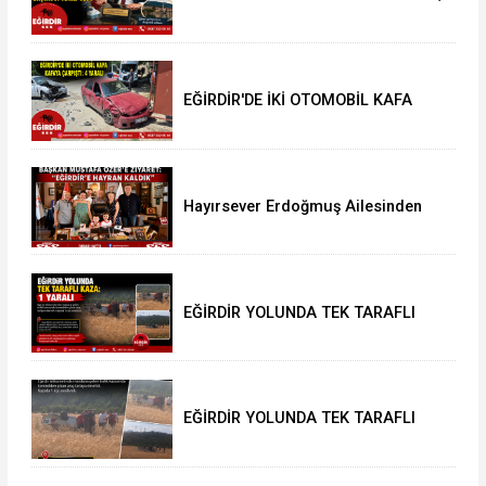
DENİZLİ CUMHURİYET BAŞSAVCI
VEKİLİ OLDU
EĞİRDİR'DE İKİ OTOMOBİL KAFA
KAFAYA ÇARPIŞTI: 4 YARALI
Hayırsever Erdoğmuş Ailesinden
Başkan Mustafa Özer’e Ziyaret:
“Eğirdir’e Hayran Kaldık”
EĞİRDİR YOLUNDA TEK TARAFLI
KAZA: 1 YARALI
EĞİRDİR YOLUNDA TEK TARAFLI
KAZA: 1 YARALI