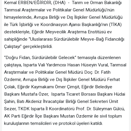
Kemal ERBEN/EĞİRDİR, (DHA) - Tarım ve Orman Bakanlığı
Tarımsal Araştırmalar ve Politikalar Genel Müdürlüğü’nün
himayelerinde, Avrupa Birliği ve Dış İlişkiler Genel Müdürlüğü
ile Türk İşbirliği ve Koordinasyon Ajansı Başkanlığı’nın (TİKA)
destekleriyle, Eğirdir Meyvecilik Araştırma Enstitüsü ev
sahipliğinde “Uluslararası Sürdürülebilir Meyve-Bağ Fidancılığı
Çalıştayı” gerçekleştirildi.
“Doğru Fidan, Sürdürülebilir Gelecek” temasıyla düzenlenen
çalıştaya, Isparta Vali Yardımcısı Hasan Hüseyin Vural, Tarımsal
Araştırmalar ve Politikalar Genel Müdürü Doç. Dr. Fatih
Özdemir, Avrupa Birliği ve Dış İlişkiler Genel Müdürü Ferhat
Çolak, Eğirdir Kaymakamı Ömer Çimşit, Eğirdir Belediye
Başkanı Mustafa Özer, Isparta Ticaret Borsası Başkanı Hüdai
Şahin, Batı Akdeniz İhracatçılar Birliği Genel Sekreteri Ümit
Sezer, TKDK Isparta İl Koordinatörü Prof. Dr. Süleyman Gülcü,
AK Parti Eğirdir İlçe Başkanı Mustan Özdemir ile sivil toplum
kuruluşlarının temsilcileri ve protokol üyeleri katıldı.