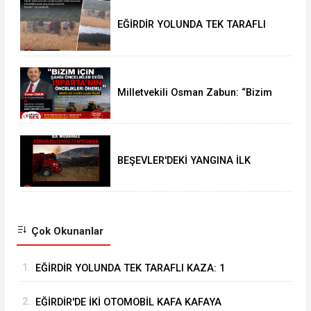
EĞİRDİR YOLUNDA TEK TARAFLI
KAZA: 1 YARALI
Milletvekili Osman Zabun: “Bizim
için şahsi öncelikler değil
Isparta’nın öncelikleri önemli
BEŞEVLER'DEKİ YANGINA İLK
MÜDAHALE EĞİRDİR BELEDİYESİ
İTFAİYESİNDEN
Çok Okunanlar
1.
EĞİRDİR YOLUNDA TEK TARAFLI KAZA: 1
YARALI
2.
EĞİRDİR'DE İKİ OTOMOBİL KAFA KAFAYA