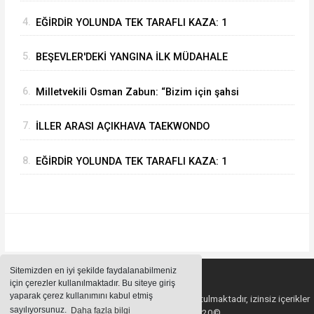
Mustafa Özer’e Ziyaret: “Eğirdir’e Hayran
4.
EĞİRDİR YOLUNDA TEK TARAFLI KAZA: 1
Kaldık”
YARALI
5.
BEŞEVLER'DEKİ YANGINA İLK MÜDAHALE
EĞİRDİR BELEDİYESİ İTFAİYESİNDEN
6.
Milletvekili Osman Zabun: “Bizim için şahsi
öncelikler değil Isparta’nın öncelikleri önemli
7.
İLLER ARASI AÇIKHAVA TAEKWONDO
ŞAMPİYONASI EĞİRDİR’DE SONA ERDİ
8.
EĞİRDİR YOLUNDA TEK TARAFLI KAZA: 1
YARALI
Sitemizden en iyi şekilde faydalanabilmeniz
için çerezler kullanılmaktadır. Bu siteye giriş
yaparak çerez kullanımını kabul etmiş
Sitemizde bulunan içeriklerin tüm hakları saklı tutulmaktadır, izinsiz içerikler
sayılıyorsunuz.
Daha fazla bilgi
kullanılamaz. Copyright 2020©