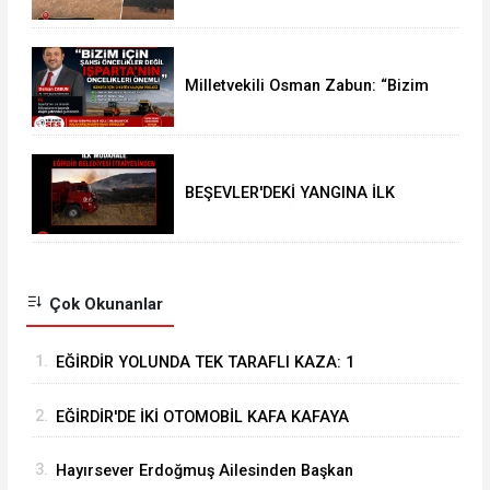
Milletvekili Osman Zabun: “Bizim
için şahsi öncelikler değil
Isparta’nın öncelikleri önemli
BEŞEVLER'DEKİ YANGINA İLK
MÜDAHALE EĞİRDİR BELEDİYESİ
İTFAİYESİNDEN
Çok Okunanlar
1.
EĞİRDİR YOLUNDA TEK TARAFLI KAZA: 1
YARALI
2.
EĞİRDİR'DE İKİ OTOMOBİL KAFA KAFAYA
ÇARPIŞTI: 4 YARALI
3.
Hayırsever Erdoğmuş Ailesinden Başkan