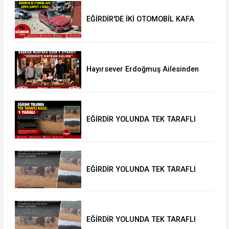
EĞİRDİR'DE İKİ OTOMOBİL KAFA
KAFAYA ÇARPIŞTI: 4 YARALI
Hayırsever Erdoğmuş Ailesinden
Başkan Mustafa Özer’e Ziyaret:
“Eğirdir’e Hayran Kaldık”
EĞİRDİR YOLUNDA TEK TARAFLI
KAZA: 1 YARALI
EĞİRDİR YOLUNDA TEK TARAFLI
KAZA: 1 YARALI
EĞİRDİR YOLUNDA TEK TARAFLI
KAZA: 1 YARALI