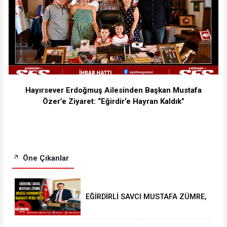
Hayırsever Erdoğmuş Ailesinden Başkan Mustafa
Özer’e Ziyaret: “Eğirdir’e Hayran Kaldık”
Öne Çıkanlar
EĞİRDİRLİ SAVCI MUSTAFA ZÜMRE,
DENİZLİ CUMHURİYET BAŞSAVCI
VEKİLİ OLDU