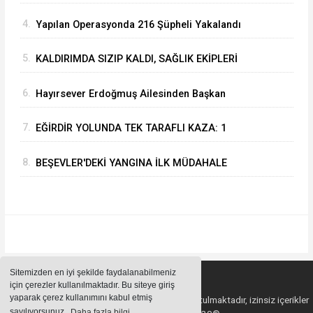
KAMPANYASINA BİR MAAŞLIK DESTEK
4.
Yapılan Operasyonda 216 Şüpheli Yakalandı
5.
KALDIRIMDA SIZIP KALDI, SAĞLIK EKİPLERİ
UYANDIRDI: İLK İSTEĞİ AĞRI KESİCİ OLDU
6.
Hayırsever Erdoğmuş Ailesinden Başkan
Mustafa Özer’e Ziyaret: “Eğirdir’e Hayran
7.
EĞİRDİR YOLUNDA TEK TARAFLI KAZA: 1
Kaldık”
YARALI
8.
BEŞEVLER'DEKİ YANGINA İLK MÜDAHALE
EĞİRDİR BELEDİYESİ İTFAİYESİNDEN
Sitemizden en iyi şekilde faydalanabilmeniz
için çerezler kullanılmaktadır. Bu siteye giriş
yaparak çerez kullanımını kabul etmiş
Sitemizde bulunan içeriklerin tüm hakları saklı tutulmaktadır, izinsiz içerikler
sayılıyorsunuz.
Daha fazla bilgi