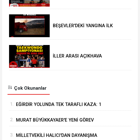
için şahsi öncelikler değil
Isparta’nın öncelikleri önemli
BEŞEVLER'DEKİ YANGINA İLK
MÜDAHALE EĞİRDİR BELEDİYESİ
İTFAİYESİNDEN
İLLER ARASI AÇIKHAVA
TAEKWONDO ŞAMPİYONASI
EĞİRDİR’DE SONA ERDİ
Çok Okunanlar
1.
EĞİRDİR YOLUNDA TEK TARAFLI KAZA: 1
YARALI
2.
MURAT BÜYÜKKAYAER'E YENİ GÖREV
3.
MİLLETVEKİLİ HALICI'DAN DAYANIŞMA