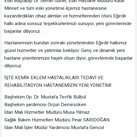
Eski Baştabip Dr. Semih Gürler, Eski Hastane Müdürü Kadir
Minnet ve tüm eski yönetime ilçemiz hastanesine
kazandırdıkları cihaz alımları ve hizmetlerinden ötürü Eğirdir
halkı adına sonsuz teşekkürlerimizi sunuyor, yeni görevlerinde
başarılar diliyoruz.
Hastanemizin bundan sonraki yönetiminden Eğirdir halkımız
güzel hizmetler ve yatırmlar bekliyor. Genç ve dinamik yeni
hastane yöentimimize hayırlı olsun diyor, görevlerinde başarılar
diliyoruz.
İŞTE KEMİK EKLEM HASTALIKLARI TEDAVİ VE
REHABİLİTASYON HASTANEMİZİN YENİ YÖNETİMİ
Başhekim Op. Dr. Mustafa Tevfik Bülbül
Başhekim yardımcısı Orçun Demirsöken
İdari Mali Hizmetler Müdürü Musa Yılmaz
Sağlık Bakım Hizmetleri Müdürü Pınar SARIDOĞAN
İdari Mali İşler Müdür Yardımcısı Mustafa Gencol