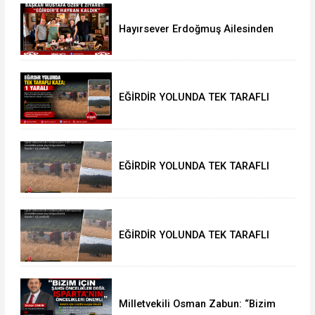
Hayırsever Erdoğmuş Ailesinden
Başkan Mustafa Özer’e Ziyaret:
“Eğirdir’e Hayran Kaldık”
EĞİRDİR YOLUNDA TEK TARAFLI
KAZA: 1 YARALI
EĞİRDİR YOLUNDA TEK TARAFLI
KAZA: 1 YARALI
EĞİRDİR YOLUNDA TEK TARAFLI
KAZA: 1 YARALI
Milletvekili Osman Zabun: “Bizim