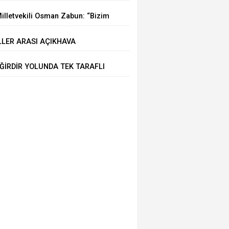
ÜDAHALE EĞİRDİR BELEDİYESİ
illetvekili Osman Zabun: “Bizim
TFAİYESİNDEN
çin şahsi öncelikler değil
LLER ARASI AÇIKHAVA
sparta’nın öncelikleri önemli
AEKWONDO ŞAMPİYONASI
ĞİRDİR YOLUNDA TEK TARAFLI
ĞİRDİR’DE SONA ERDİ
AZA: 1 YARALI