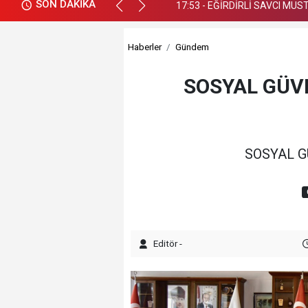
SON DAKİKA
17:53 - EĞİRDİRLİ SAVCI MU
Haberler
Gündem
SOSYAL GÜV
SOSYAL G
Editör -