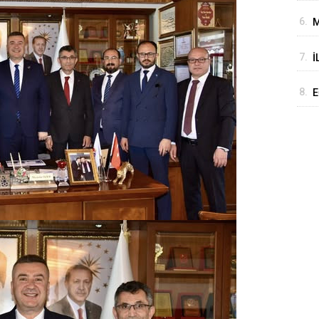
M
6.
M
İ
i
7.
İ
I
T
8.
E
E
K