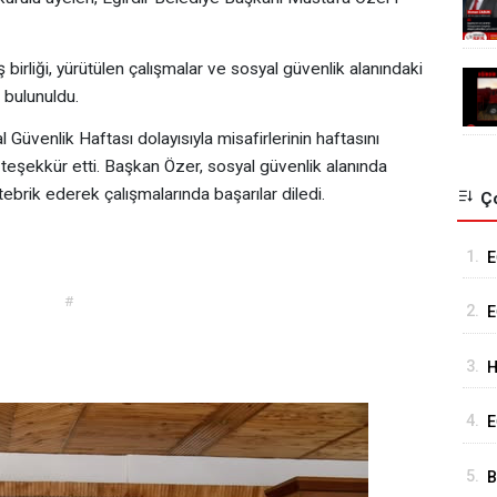
birliği, yürütülen çalışmalar ve sosyal güvenlik alanındaki
 bulunuldu.
üvenlik Haftası dolayısıyla misafirlerinin haftasını
 teşekkür etti. Başkan Özer, sosyal güvenlik alanında
tebrik ederek çalışmalarında başarılar diledi.
Ço
1.
E
K
#
2.
E
K
3.
H
B
4.
E
“
K
5.
B