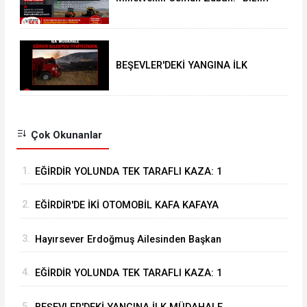
için şahsi öncelikler değil
Isparta’nın öncelikleri önemli
BEŞEVLER'DEKİ YANGINA İLK
MÜDAHALE EĞİRDİR BELEDİYESİ
İTFAİYESİNDEN
Çok Okunanlar
1.
EĞİRDİR YOLUNDA TEK TARAFLI KAZA: 1
YARALI
2.
EĞİRDİR'DE İKİ OTOMOBİL KAFA KAFAYA
ÇARPIŞTI: 4 YARALI
3.
Hayırsever Erdoğmuş Ailesinden Başkan
Mustafa Özer’e Ziyaret: “Eğirdir’e Hayran
4.
EĞİRDİR YOLUNDA TEK TARAFLI KAZA: 1
Kaldık”
YARALI
5.