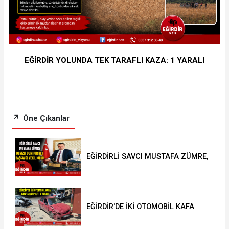
EĞİRDİR YOLUNDA TEK TARAFLI KAZA: 1 YARALI
Öne Çıkanlar
EĞİRDİRLİ SAVCI MUSTAFA ZÜMRE,
DENİZLİ CUMHURİYET BAŞSAVCI
VEKİLİ OLDU
EĞİRDİR'DE İKİ OTOMOBİL KAFA
KAFAYA ÇARPIŞTI: 4 YARALI