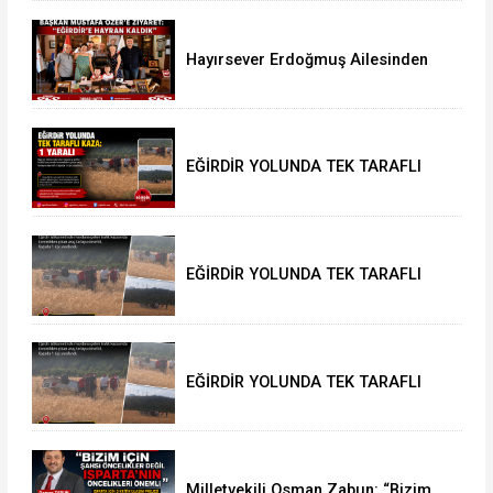
Hayırsever Erdoğmuş Ailesinden
Başkan Mustafa Özer’e Ziyaret:
“Eğirdir’e Hayran Kaldık”
EĞİRDİR YOLUNDA TEK TARAFLI
KAZA: 1 YARALI
EĞİRDİR YOLUNDA TEK TARAFLI
KAZA: 1 YARALI
EĞİRDİR YOLUNDA TEK TARAFLI
KAZA: 1 YARALI
Milletvekili Osman Zabun: “Bizim