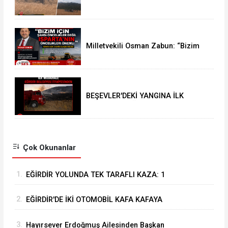
KAZA: 1 YARALI
Milletvekili Osman Zabun: “Bizim
için şahsi öncelikler değil
Isparta’nın öncelikleri önemli
BEŞEVLER'DEKİ YANGINA İLK
MÜDAHALE EĞİRDİR BELEDİYESİ
İTFAİYESİNDEN
Çok Okunanlar
1.
EĞİRDİR YOLUNDA TEK TARAFLI KAZA: 1
YARALI
2.
EĞİRDİR'DE İKİ OTOMOBİL KAFA KAFAYA
ÇARPIŞTI: 4 YARALI
3.
Hayırsever Erdoğmuş Ailesinden Başkan