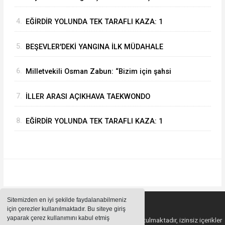
Mustafa Özer’e Ziyaret: “Eğirdir’e Hayran
4.
EĞİRDİR YOLUNDA TEK TARAFLI KAZA: 1
Kaldık”
YARALI
5.
BEŞEVLER'DEKİ YANGINA İLK MÜDAHALE
EĞİRDİR BELEDİYESİ İTFAİYESİNDEN
6.
Milletvekili Osman Zabun: “Bizim için şahsi
öncelikler değil Isparta’nın öncelikleri önemli
7.
İLLER ARASI AÇIKHAVA TAEKWONDO
ŞAMPİYONASI EĞİRDİR’DE SONA ERDİ
8.
EĞİRDİR YOLUNDA TEK TARAFLI KAZA: 1
YARALI
Sitemizden en iyi şekilde faydalanabilmeniz
için çerezler kullanılmaktadır. Bu siteye giriş
yaparak çerez kullanımını kabul etmiş
Sitemizde bulunan içeriklerin tüm hakları saklı tutulmaktadır, izinsiz içerikler