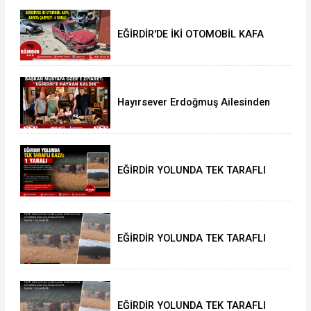
EĞİRDİR'DE İKİ OTOMOBİL KAFA
KAFAYA ÇARPIŞTI: 4 YARALI
Hayırsever Erdoğmuş Ailesinden
Başkan Mustafa Özer’e Ziyaret:
“Eğirdir’e Hayran Kaldık”
EĞİRDİR YOLUNDA TEK TARAFLI
KAZA: 1 YARALI
EĞİRDİR YOLUNDA TEK TARAFLI
KAZA: 1 YARALI
EĞİRDİR YOLUNDA TEK TARAFLI