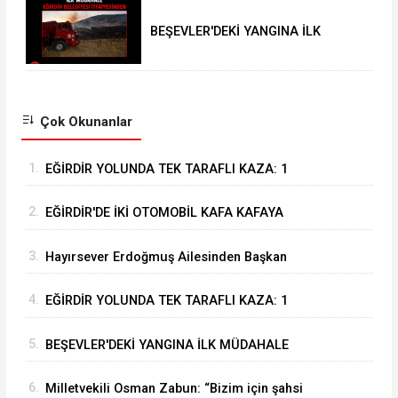
BEŞEVLER'DEKİ YANGINA İLK
MÜDAHALE EĞİRDİR BELEDİYESİ
İTFAİYESİNDEN
Çok Okunanlar
1.
EĞİRDİR YOLUNDA TEK TARAFLI KAZA: 1
YARALI
2.
EĞİRDİR'DE İKİ OTOMOBİL KAFA KAFAYA
ÇARPIŞTI: 4 YARALI
3.
Hayırsever Erdoğmuş Ailesinden Başkan
Mustafa Özer’e Ziyaret: “Eğirdir’e Hayran
4.
EĞİRDİR YOLUNDA TEK TARAFLI KAZA: 1
Kaldık”
YARALI
5.
BEŞEVLER'DEKİ YANGINA İLK MÜDAHALE
EĞİRDİR BELEDİYESİ İTFAİYESİNDEN
6.
Milletvekili Osman Zabun: “Bizim için şahsi