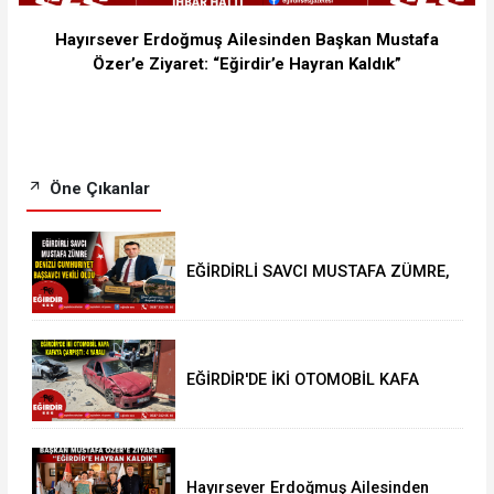
Hayırsever Erdoğmuş Ailesinden Başkan Mustafa
Özer’e Ziyaret: “Eğirdir’e Hayran Kaldık”
Öne Çıkanlar
EĞİRDİRLİ SAVCI MUSTAFA ZÜMRE,
DENİZLİ CUMHURİYET BAŞSAVCI
VEKİLİ OLDU
EĞİRDİR'DE İKİ OTOMOBİL KAFA
KAFAYA ÇARPIŞTI: 4 YARALI
Hayırsever Erdoğmuş Ailesinden