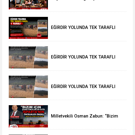
Başkan Mustafa Özer’e Ziyaret:
“Eğirdir’e Hayran Kaldık”
EĞİRDİR YOLUNDA TEK TARAFLI
KAZA: 1 YARALI
EĞİRDİR YOLUNDA TEK TARAFLI
KAZA: 1 YARALI
EĞİRDİR YOLUNDA TEK TARAFLI
KAZA: 1 YARALI
Milletvekili Osman Zabun: “Bizim
için şahsi öncelikler değil
Isparta’nın öncelikleri önemli