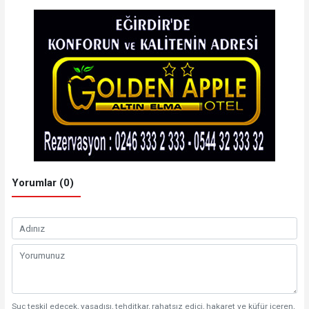
Yorumlar (0)
Suç teşkil edecek, yasadışı, tehditkar, rahatsız edici, hakaret ve küfür içeren,