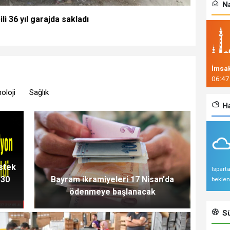
Na
i 36 yıl garajda sakladı
İmsa
06:47
oloji
Sağlık
Ha
stek
Ispart
 30
Bayram ikramiyeleri 17 Nisan'da
beklen
ödenmeye başlanacak
Sü