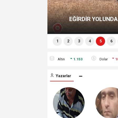
Milletvekili Osman Zabun
YARALI
Isparta’n
1
2
3
4
5
6
altin
1.153
dolar
1
Yazarlar