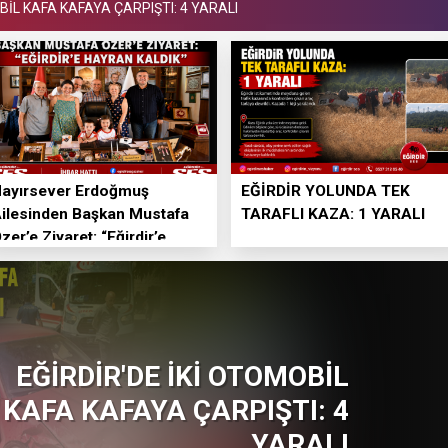
OBİL KAFA KAFAYA ÇARPIŞTI: 4 YARALI
ayırsever Erdoğmuş
EĞİRDİR YOLUNDA TEK
ilesinden Başkan Mustafa
TARAFLI KAZA: 1 YARALI
zer’e Ziyaret: “Eğirdir’e
ayran Kaldık”
Hayırsever Erdoğmuş
Ailesinden Başkan Mustafa
Özer’e Ziyaret: “Eğirdir’e