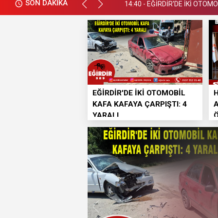
SON DAKİKA
14:40 - EĞİRDİR'DE İKİ OTOM
EĞİRDİR'DE İKİ OTOMOBİL
H
KAFA KAFAYA ÇARPIŞTI: 4
A
YARALI
Ö
H