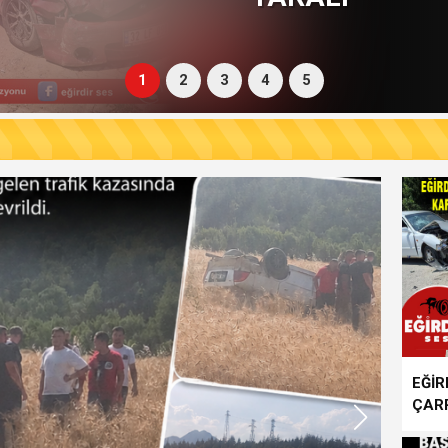
Hayran Kaldık”
1
2
3
4
5
EĞİR
ÇARP