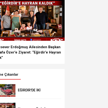
EŞEVLER'DEKİ YANGINA İLK MÜDAHALE EĞİRD
İTFAİYESİNDEN
rsever Erdoğmuş Ailesinden Başkan
fa Özer’e Ziyaret: “Eğirdir’e Hayran
k”
e Çıkanlar
EĞİRDİR'DE İKİ
OTOMOBİL KAFA
KAFAYA ÇARPIŞTI: 4
YARALI