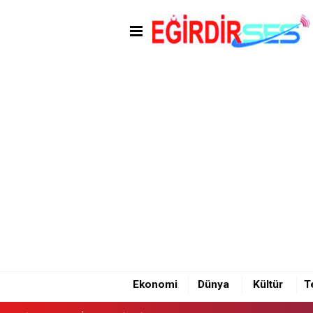
14:40 - EĞİRDİR'DE İKİ OTOM
Ekonomi
Dünya
Kültür
T
14:40 - EĞİRDİR'DE İKİ OTOM