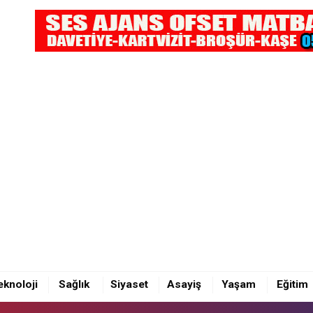
OBİL KAFA KAFAYA ÇARPIŞTI: 4 YARALI
eknoloji
Sağlık
Siyaset
Asayiş
Yaşam
Eğitim
OBİL KAFA KAFAYA ÇARPIŞTI: 4 YARALI