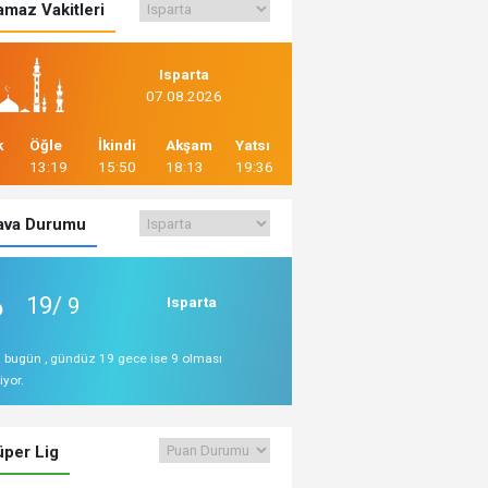
maz Vakitleri
Isparta
07.08.2026
k
Öğle
İkindi
Akşam
Yatsı
13:19
15:50
18:13
19:36
va Durumu
19/
9
Isparta
a bugün , gündüz 19 gece ise 9 olması
iyor.
per Lig