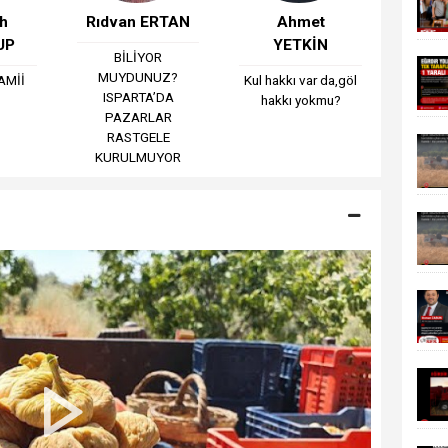
h
Rıdvan ERTAN
Ahmet
UP
YETKİN
BİLİYOR
MUYDUNUZ?
AMİİ
Kul hakkı var da,göl
ISPARTA’DA
hakkı yokmu?
PAZARLAR
RASTGELE
KURULMUYOR