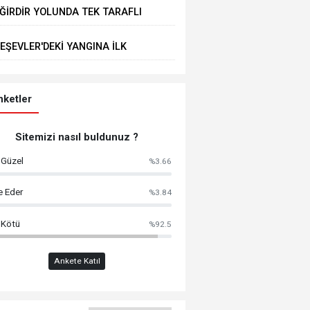
ĞİRDİR YOLUNDA TEK TARAFLI
Eğirdir’e Hayran Kaldık”
AZA: 1 YARALI
EŞEVLER'DEKİ YANGINA İLK
ÜDAHALE EĞİRDİR BELEDİYESİ
TFAİYESİNDEN
ketler
Sitemizi nasıl buldunuz ?
 Güzel
%3.66
e Eder
%3.84
 Kötü
%92.5
Ankete Katıl