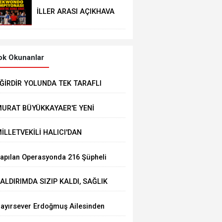
İLLER ARASI AÇIKHAVA
TAEKWONDO
ŞAMPİYONASI
EĞİRDİR’DE SONA ERDİ
k Okunanlar
ĞİRDİR YOLUNDA TEK TARAFLI
AZA: 1 YARALI
URAT BÜYÜKKAYAER'E YENİ
ÖREV
İLLETVEKİLİ HALICI'DAN
AYANIŞMA KAMPANYASINA BİR
apılan Operasyonda 216 Şüpheli
AAŞLIK DESTEK
akalandı
ALDIRIMDA SIZIP KALDI, SAĞLIK
KİPLERİ UYANDIRDI: İLK İSTEĞİ
ayırsever Erdoğmuş Ailesinden
ĞRI KESİCİ OLDU
aşkan Mustafa Özer’e Ziyaret: