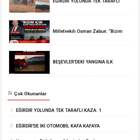
EĞİRDİR YOLUNDA TEK TARAFLI
KAZA: 1 YARALI
Milletvekili Osman Zabun: “Bizim
için şahsi öncelikler değil
Isparta’nın öncelikleri önemli
BEŞEVLER'DEKİ YANGINA İLK
MÜDAHALE EĞİRDİR BELEDİYESİ
İTFAİYESİNDEN
Çok Okunanlar
1.
EĞİRDİR YOLUNDA TEK TARAFLI KAZA: 1
YARALI
2.
EĞİRDİR'DE İKİ OTOMOBİL KAFA KAFAYA
ÇARPIŞTI: 4 YARALI