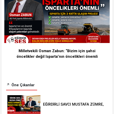
Milletvekili Osman Zabun: “Bizim için şahsi
öncelikler değil Isparta’nın öncelikleri önemli
Öne Çıkanlar
EĞİRDİRLİ SAVCI MUSTAFA ZÜMRE,
DENİZLİ CUMHURİYET BAŞSAVCI
VEKİLİ OLDU