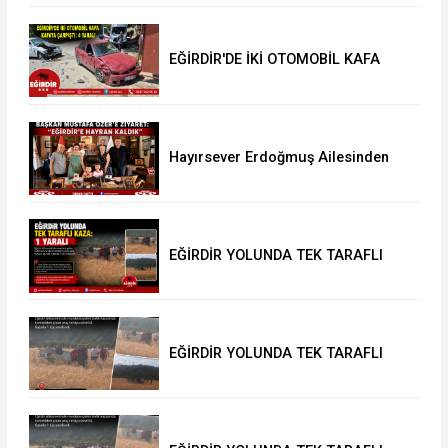
EĞİRDİR'DE İKİ OTOMOBİL KAFA
KAFAYA ÇARPIŞTI: 4 YARALI
Hayırsever Erdoğmuş Ailesinden
Başkan Mustafa Özer’e Ziyaret:
“Eğirdir’e Hayran Kaldık”
EĞİRDİR YOLUNDA TEK TARAFLI
KAZA: 1 YARALI
EĞİRDİR YOLUNDA TEK TARAFLI
KAZA: 1 YARALI