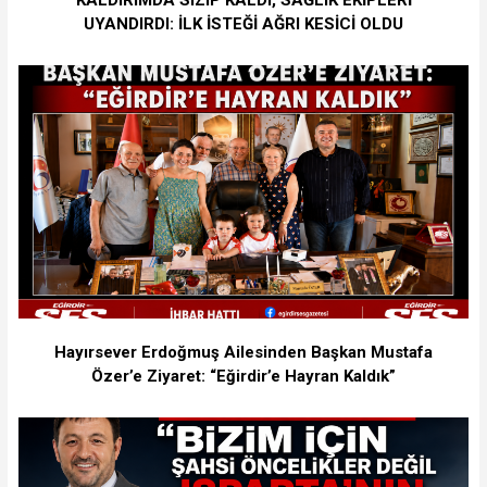
KALDIRIMDA SIZIP KALDI, SAĞLIK EKİPLERİ
UYANDIRDI: İLK İSTEĞİ AĞRI KESİCİ OLDU
Hayırsever Erdoğmuş Ailesinden Başkan Mustafa
Özer’e Ziyaret: “Eğirdir’e Hayran Kaldık”