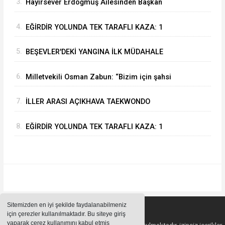
3.
Hayırsever Erdoğmuş Ailesinden Başkan
Mustafa Özer’e Ziyaret: “Eğirdir’e Hayran
4.
EĞİRDİR YOLUNDA TEK TARAFLI KAZA: 1
Kaldık”
YARALI
5.
BEŞEVLER'DEKİ YANGINA İLK MÜDAHALE
EĞİRDİR BELEDİYESİ İTFAİYESİNDEN
6.
Milletvekili Osman Zabun: “Bizim için şahsi
öncelikler değil Isparta’nın öncelikleri önemli
7.
İLLER ARASI AÇIKHAVA TAEKWONDO
ŞAMPİYONASI EĞİRDİR’DE SONA ERDİ
8.
EĞİRDİR YOLUNDA TEK TARAFLI KAZA: 1
YARALI
Sitemizden en iyi şekilde faydalanabilmeniz
için çerezler kullanılmaktadır. Bu siteye giriş
yaparak çerez kullanımını kabul etmiş