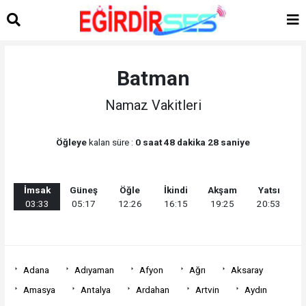
Batman
Namaz Vakitleri
Öğleye
kalan süre :
0 saat 48 dakika 28 saniye
İmsak
Güneş
Öğle
İkindi
Akşam
Yatsı
03:33
05:17
12:26
16:15
19:25
20:53
Adana
Adıyaman
Afyon
Ağrı
Aksaray
Amasya
Antalya
Ardahan
Artvin
Aydın