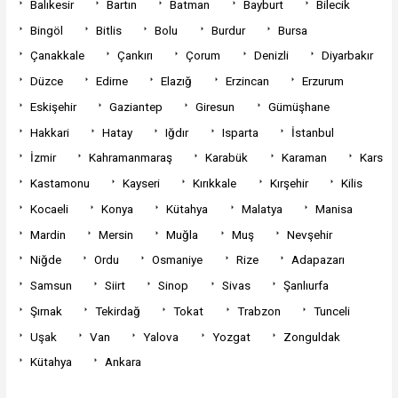
Balıkesir
Bartın
Batman
Bayburt
Bilecik
Bingöl
Bitlis
Bolu
Burdur
Bursa
Çanakkale
Çankırı
Çorum
Denizli
Diyarbakır
Düzce
Edirne
Elazığ
Erzincan
Erzurum
Eskişehir
Gaziantep
Giresun
Gümüşhane
Hakkari
Hatay
Iğdır
Isparta
İstanbul
İzmir
Kahramanmaraş
Karabük
Karaman
Kars
Kastamonu
Kayseri
Kırıkkale
Kırşehir
Kilis
Kocaeli
Konya
Kütahya
Malatya
Manisa
Mardin
Mersin
Muğla
Muş
Nevşehir
Niğde
Ordu
Osmaniye
Rize
Adapazarı
Samsun
Siirt
Sinop
Sivas
Şanlıurfa
Şırnak
Tekirdağ
Tokat
Trabzon
Tunceli
Uşak
Van
Yalova
Yozgat
Zonguldak
Kütahya
Ankara