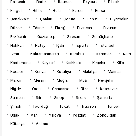
Balıkesir
Bartın
Batman
Bayburt
Bilecik
Bingöl
Bitlis
Bolu
Burdur
Bursa
Çanakkale
Çankırı
Çorum
Denizli
Diyarbakır
Düzce
Edirne
Elazığ
Erzincan
Erzurum
Eskişehir
Gaziantep
Giresun
Gümüşhane
Hakkari
Hatay
Iğdır
Isparta
İstanbul
İzmir
Kahramanmaraş
Karabük
Karaman
Kars
Kastamonu
Kayseri
Kırıkkale
Kırşehir
Kilis
Kocaeli
Konya
Kütahya
Malatya
Manisa
Mardin
Mersin
Muğla
Muş
Nevşehir
Niğde
Ordu
Osmaniye
Rize
Adapazarı
Samsun
Siirt
Sinop
Sivas
Şanlıurfa
Şırnak
Tekirdağ
Tokat
Trabzon
Tunceli
Uşak
Van
Yalova
Yozgat
Zonguldak
Kütahya
Ankara