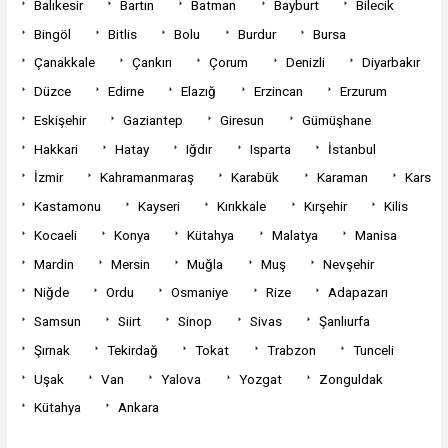
Balıkesir
Bartın
Batman
Bayburt
Bilecik
Bingöl
Bitlis
Bolu
Burdur
Bursa
Çanakkale
Çankırı
Çorum
Denizli
Diyarbakır
Düzce
Edirne
Elazığ
Erzincan
Erzurum
Eskişehir
Gaziantep
Giresun
Gümüşhane
Hakkari
Hatay
Iğdır
Isparta
İstanbul
İzmir
Kahramanmaraş
Karabük
Karaman
Kars
Kastamonu
Kayseri
Kırıkkale
Kırşehir
Kilis
Kocaeli
Konya
Kütahya
Malatya
Manisa
Mardin
Mersin
Muğla
Muş
Nevşehir
Niğde
Ordu
Osmaniye
Rize
Adapazarı
Samsun
Siirt
Sinop
Sivas
Şanlıurfa
Şırnak
Tekirdağ
Tokat
Trabzon
Tunceli
Uşak
Van
Yalova
Yozgat
Zonguldak
Kütahya
Ankara