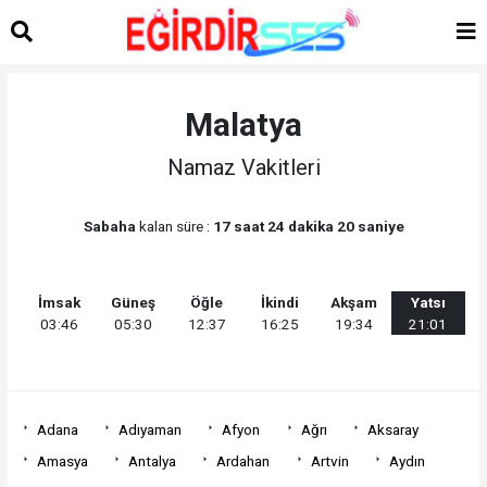
Malatya
Namaz Vakitleri
Sabaha
kalan süre :
17 saat 24 dakika 20 saniye
İmsak
Güneş
Öğle
İkindi
Akşam
Yatsı
03:46
05:30
12:37
16:25
19:34
21:01
Adana
Adıyaman
Afyon
Ağrı
Aksaray
Amasya
Antalya
Ardahan
Artvin
Aydın