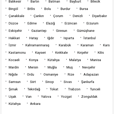
Balıkesir
Bartın
Batman
Bayburt
Bilecik
Bingöl
Bitlis
Bolu
Burdur
Bursa
Çanakkale
Çankırı
Çorum
Denizli
Diyarbakır
Düzce
Edirne
Elazığ
Erzincan
Erzurum
Eskişehir
Gaziantep
Giresun
Gümüşhane
Hakkari
Hatay
Iğdır
Isparta
İstanbul
İzmir
Kahramanmaraş
Karabük
Karaman
Kars
Kastamonu
Kayseri
Kırıkkale
Kırşehir
Kilis
Kocaeli
Konya
Kütahya
Malatya
Manisa
Mardin
Mersin
Muğla
Muş
Nevşehir
Niğde
Ordu
Osmaniye
Rize
Adapazarı
Samsun
Siirt
Sinop
Sivas
Şanlıurfa
Şırnak
Tekirdağ
Tokat
Trabzon
Tunceli
Uşak
Van
Yalova
Yozgat
Zonguldak
Kütahya
Ankara