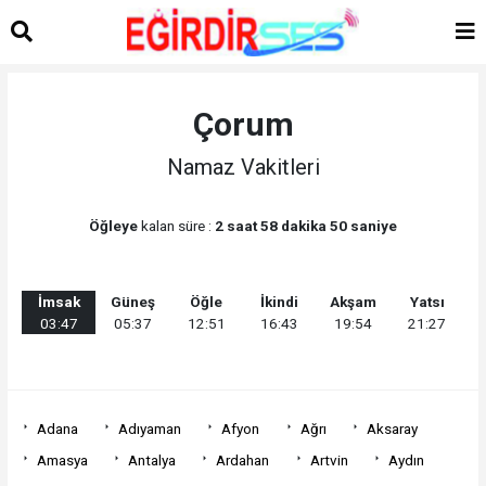
Çorum
Namaz Vakitleri
Öğleye
kalan süre :
2 saat 58 dakika 50 saniye
İmsak
Güneş
Öğle
İkindi
Akşam
Yatsı
03:47
05:37
12:51
16:43
19:54
21:27
Adana
Adıyaman
Afyon
Ağrı
Aksaray
Amasya
Antalya
Ardahan
Artvin
Aydın